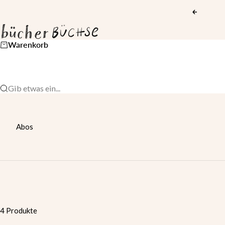
Zum Inhalt springen
Zurück
Bücherbüchse
Warenkorb
Gib etwas ein...
Abos
4 Produkte