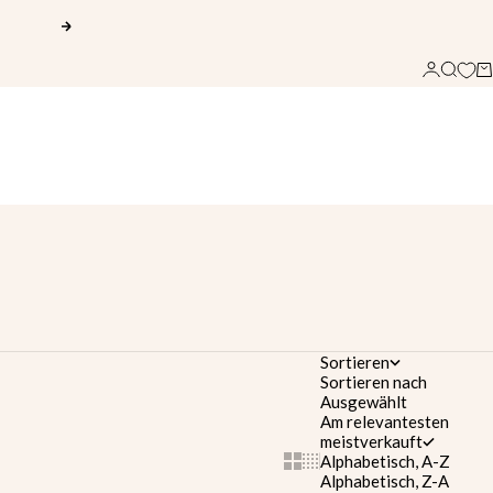
Vor
Anmelden
Suche
Wa
Sortieren
Sortieren nach
Ausgewählt
Am relevantesten
meistverkauft
Alphabetisch, A-Z
Show cards bigger
Show cards smaller
Alphabetisch, Z-A