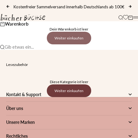
Zum Inhalt springen
Kostenfreier Sammelversand innerhalb Deutschlands ab 100€
Zurück
Vor
Bücherbüchse
Suche
Ware
M
Warenkorb
Dein Warenkorb ist leer
Weiter einkaufen
Gib etwas ein...
Lesezubehör
Diese Kategorie ist leer
Weiter einkaufen
Kontakt & Support
Über uns
Unsere Marken
Rechtliches